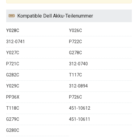
Kompatible Dell Akku-Teilenummer
Y028C
Y026C
312-0741
P722C
Y027C
G278C
P721C
312-0740
G282C
T117C
Y029C
312-0894
PP36X
P726C
T118C
451-10612
G279C
451-10611
G280C