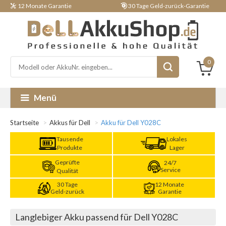
12 Monate Garantie
30 Tage Geld-zurück-Garantie
0
Menü
Startseite
Akkus für Dell
Akku für Dell Y028C
Tausende
Lokales
Produkte
Lager
Geprüfte
24/7
Service
Qualität
30 Tage
12 Monate
Geld-zurück
Garantie
Langlebiger Akku passend für Dell Y028C