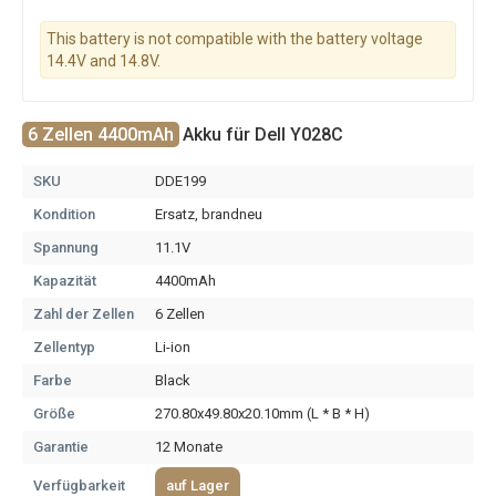
This battery is not compatible with the battery voltage
14.4V and 14.8V.
6 Zellen 4400mAh
Akku für Dell Y028C
SKU
DDE199
Kondition
Ersatz, brandneu
Spannung
11.1V
Kapazität
4400mAh
Zahl der Zellen
6 Zellen
Zellentyp
Li-ion
Farbe
Black
Größe
270.80x49.80x20.10mm (L * B * H)
Garantie
12 Monate
Verfügbarkeit
auf Lager