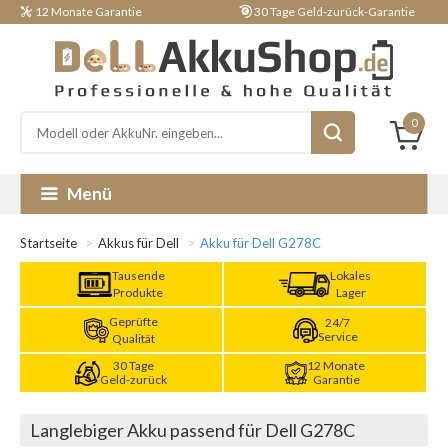
12 Monate Garantie
30 Tage Geld-zurück-Garantie
0
Menü
Startseite
Akkus für Dell
Akku für Dell G278C
Tausende
Lokales
Produkte
Lager
Geprüfte
24/7
Service
Qualität
30 Tage
12 Monate
Geld-zurück
Garantie
Langlebiger Akku passend für Dell G278C