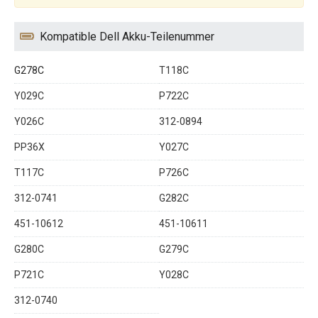
Kompatible Dell Akku-Teilenummer
G278C
T118C
Y029C
P722C
Y026C
312-0894
PP36X
Y027C
T117C
P726C
312-0741
G282C
451-10612
451-10611
G280C
G279C
P721C
Y028C
312-0740