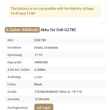
This battery is not compatible with the battery voltage
14.4V and 14.8V.
6 Zellen 4400mAh
Akku für Dell G278C
SKU
DDE199
Kondition
Ersatz, brandneu
Spannung
11.1V
Kapazität
4400mAh
Zahl der Zellen
6 Zellen
Zellentyp
Li-ion
Farbe
Black
Größe
270.80x49.80x20.10mm (L * B * H)
Garantie
12 Monate
Verfügbarkeit
auf Lager