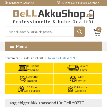
12 Monate Garantie
30 Tage Geld-zurück-Garantie
0
Menü
Startseite
Akkus für Dell
Akku für Dell Y027C
Tausende
Lokales
Produkte
Lager
Geprüfte
24/7
Service
Qualität
30 Tage
12 Monate
Geld-zurück
Garantie
Langlebiger Akku passend für Dell Y027C