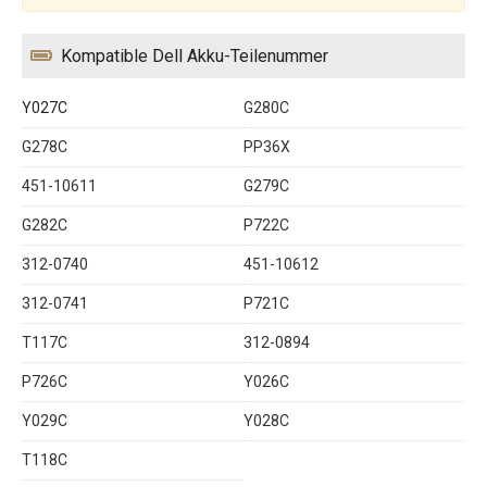
Kompatible Dell Akku-Teilenummer
Y027C
G280C
G278C
PP36X
451-10611
G279C
G282C
P722C
312-0740
451-10612
312-0741
P721C
T117C
312-0894
P726C
Y026C
Y029C
Y028C
T118C