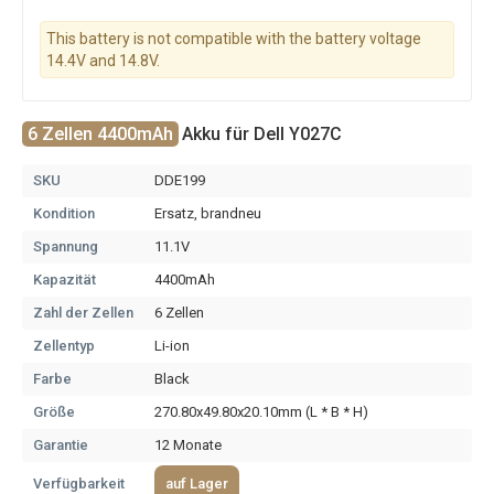
This battery is not compatible with the battery voltage
14.4V and 14.8V.
6 Zellen 4400mAh
Akku für Dell Y027C
SKU
DDE199
Kondition
Ersatz, brandneu
Spannung
11.1V
Kapazität
4400mAh
Zahl der Zellen
6 Zellen
Zellentyp
Li-ion
Farbe
Black
Größe
270.80x49.80x20.10mm (L * B * H)
Garantie
12 Monate
Verfügbarkeit
auf Lager