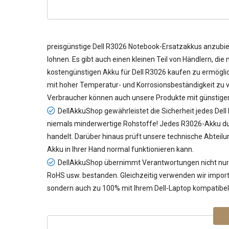
preisgünstige
Dell R3026 Notebook-Ersatzakkus
anzubiet
lohnen. Es gibt auch einen kleinen Teil von Händlern, di
kostengünstigen
Akku für Dell R3026
kaufen zu ermöglich
mit hoher Temperatur- und Korrosionsbeständigkeit zu ve
Verbraucher können auch unsere Produkte mit günstige
DellAkkuShop gewährleistet die Sicherheit jedes
Dell
niemals minderwertige Rohstoffe! Jedes R3026-Akku durc
handelt. Darüber hinaus prüft unsere technische Abteil
Akku in Ihrer Hand normal funktionieren kann.
DellAkkuShop übernimmt Verantwortungen nicht nur f
RoHS usw. bestanden. Gleichzeitig verwenden wir importie
sondern auch zu 100% mit Ihrem Dell-Laptop kompatibel 