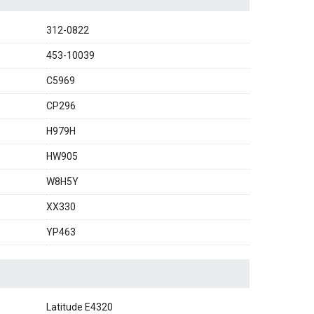
312-0822
453-10039
C5969
CP296
H979H
HW905
W8H5Y
XX330
YP463
Latitude E4320