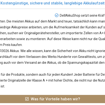
Kostengünstige, sichere und stabile, langlebige Akkulaufzeit
DellAkkuShop setzt seine Kräf
en. Die meisten Akkus auf dem Markt sind teuer, tatsächlich kann man 
e niedrige Akkupreise anbieten, um die Aufmerksamkeit der Kunden auf si
en, suchen wir Originalgerätehersteller, um importierte Zellen von A+
rarbeiten sowie zu montieren. Auf diese Weise kann nicht nur die Qual
m Preis kaufen.
 R3026 Akkus
. Wie alle wissen, kann die Sicherheit von Akku nicht ignor
hläuft vor dem Verlassen des Werks Hunderte von Gewalttests, um zu ü
ung auch vor dem Versand an die Akkus, ob die Spannungskapazität den S
ür die Produkte, sondern auch für jeden Kunden! Jeder
Batterie für De
rte Originalzelle der Klasse A + mit hoher Dichte, die nicht nur die N
ist.
Was für Vorteile haben wir?