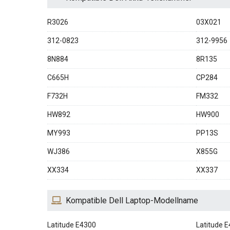
R3026
03X021
312-0823
312-9956
8N884
8R135
C665H
CP284
F732H
FM332
HW892
HW900
MY993
PP13S
WJ386
X855G
XX334
XX337
Kompatible Dell Laptop-Modellname
Latitude E4300
Latitude 