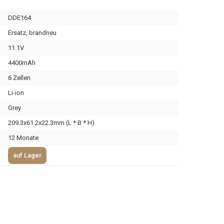
DDE164
Ersatz, brandneu
11.1V
4400mAh
6 Zellen
Li-ion
Grey
209.3x61.2x22.3mm (L * B * H)
12 Monate
auf Lager