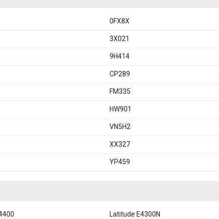
0FX8X
3X021
9H414
CP289
FM335
HW901
VN5H2
XX327
YP459
E4400
Latitude E4300N