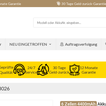
nate Garantie
30 Tage Geld-zurück-Garanti
r
NEU EINGETROFFEN
Auftragsverfolgung
Geprüfte
24/7
30 Tage
12 Monate
Service
Geld-zurück
Garantie
Qualität
R3026
6 Zellen 4400mAh
Akku