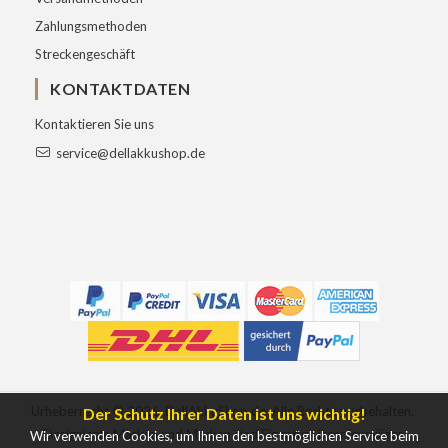
Zahlungsmethoden
Streckengeschäft
KONTAKTDATEN
Kontaktieren Sie uns
service@dellakkushop.de
Urheberrecht ©
2026
DellAkkuShop.de
Alle Rechte vorbehalten.
Der Schutz Ihrer Daten ist uns wichtig!
Designierte Marken und Marken sind Eigentum ihrer jeweiligen
Wir verwenden Cookies, um Ihnen den bestmöglichen Service beim