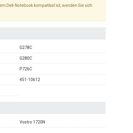
hrem Dell-Notebook kompatibel ist, wenden Sie sich
G278C
G280C
P726C
451-10612
Vostro 1720N