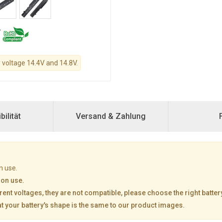
y voltage 14.4V and 14.8V.
ilität
Versand & Zahlung
n use.
mon use.
rent voltages, they are not compatible, please choose the right batter
at your battery's shape is the same to our product images.