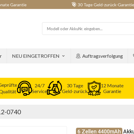
nate Garantie
30 Tage Geld-zurück-Garanti
r
NEU EINGETROFFEN
Auftragsverfolgung
Geprüfte
24/7
30 Tage
12 Monate
Service
Geld-zurück
Garantie
Qualität
312-0740
6 Zellen 4400mAh
Akku