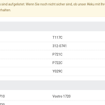
 sind aufgelistet. Wenn Sie noch nicht sicher sind, ob unser Akku mit I
rhalten.
T117C
312-0741
P721C
P722C
Y029C
710
Vostro 1720
720