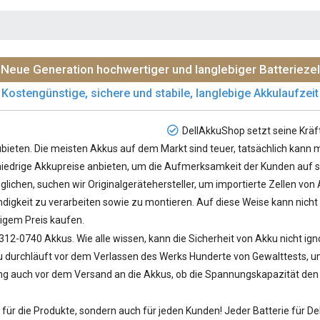
Neue Generation hochwertiger und langlebiger Batteriezel
Kostengünstige, sichere und stabile, langlebige Akkulaufzeit
DellAkkuShop setzt seine Kräf
ieten. Die meisten Akkus auf dem Markt sind teuer, tatsächlich kann m
e niedrige Akkupreise anbieten, um die Aufmerksamkeit der Kunden auf si
lichen, suchen wir Originalgerätehersteller, um importierte Zellen vo
igkeit zu verarbeiten sowie zu montieren. Auf diese Weise kann nicht 
igem Preis kaufen.
 312-0740 Akkus
. Wie alle wissen, kann die Sicherheit von Akku nicht ig
urchläuft vor dem Verlassen des Werks Hunderte von Gewalttests, um z
ung auch vor dem Versand an die Akkus, ob die Spannungskapazität den S
ür die Produkte, sondern auch für jeden Kunden! Jeder
Batterie für D