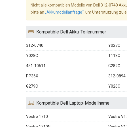
Nicht alle kompatiblen Modelle von Dell 312-0740 Akku
bitte an
„Akkumodellanfrage“
, um Unterstützung zu e
Kompatible Dell Akku-Teilenummer
312-0740
Y027C
Y028C
T118C
451-10611
G282C
PP36X
312-0894
G279C
Y026C
Kompatible Dell Laptop-Modellname
Vostro 1710
Vostro V1
Vostro 1710N
Vostro V1