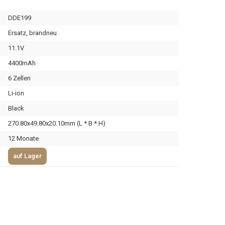
DDE199
Ersatz, brandneu
11.1V
4400mAh
6 Zellen
Li-ion
Black
270.80x49.80x20.10mm (L * B * H)
12 Monate
auf Lager