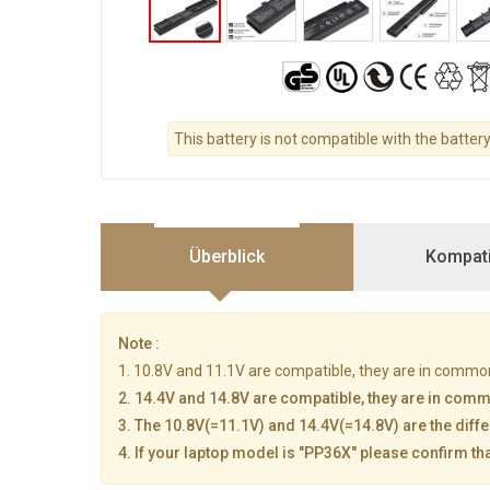
This battery is not compatible with the batter
Überblick
Kompatib
Note :
1. 10.8V and 11.1V are compatible, they are in commo
2. 14.4V and 14.8V are compatible, they are in com
3. The 10.8V(=11.1V) and 14.4V(=14.8V) are the diffe
4. If your laptop model is "PP36X" please confirm th