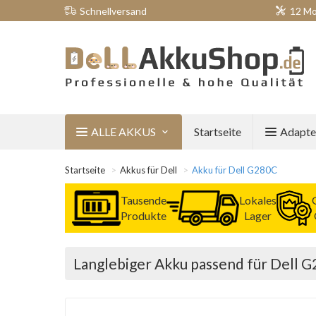
Schnellversand
12 Mo
ALLE AKKUS
Startseite
Adapte
Startseite
Akkus für Dell
Akku für Dell G280C
Tausende
Lokales
Produkte
Lager
Langlebiger Akku passend für Dell 