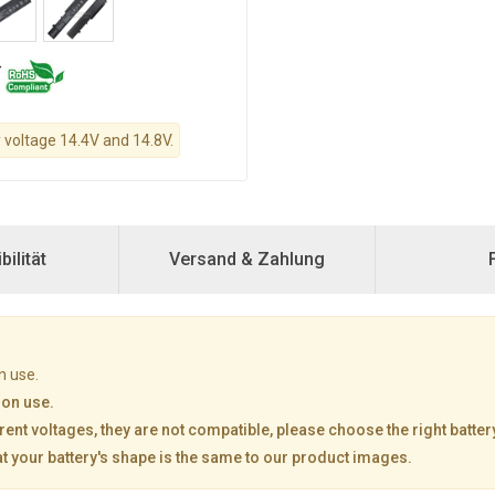
y voltage 14.4V and 14.8V.
ilität
Versand & Zahlung
n use.
mon use.
rent voltages, they are not compatible, please choose the right batter
at your battery's shape is the same to our product images.