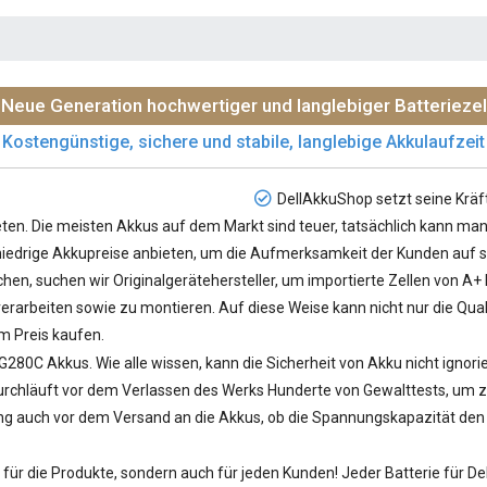
Neue Generation hochwertiger und langlebiger Batteriezel
Kostengünstige, sichere und stabile, langlebige Akkulaufzeit
DellAkkuShop setzt seine Kräf
en. Die meisten Akkus auf dem Markt sind teuer, tatsächlich kann man 
e niedrige Akkupreise anbieten, um die Aufmerksamkeit der Kunden auf si
hen, suchen wir Originalgerätehersteller, um importierte Zellen von A+
rarbeiten sowie zu montieren. Auf diese Weise kann nicht nur die Qual
m Preis kaufen.
 G280C Akkus
. Wie alle wissen, kann die Sicherheit von Akku nicht ignor
hläuft vor dem Verlassen des Werks Hunderte von Gewalttests, um zu ü
ung auch vor dem Versand an die Akkus, ob die Spannungskapazität den S
ür die Produkte, sondern auch für jeden Kunden! Jeder
Batterie für De