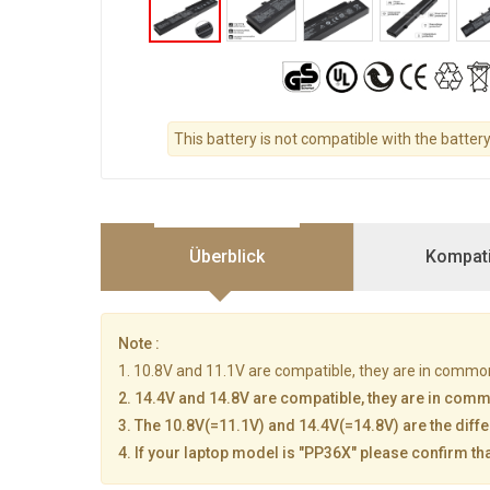
This battery is not compatible with the batter
Überblick
Kompatib
Note :
1. 10.8V and 11.1V are compatible, they are in commo
2. 14.4V and 14.8V are compatible, they are in com
3. The 10.8V(=11.1V) and 14.4V(=14.8V) are the diffe
4. If your laptop model is "PP36X" please confirm th