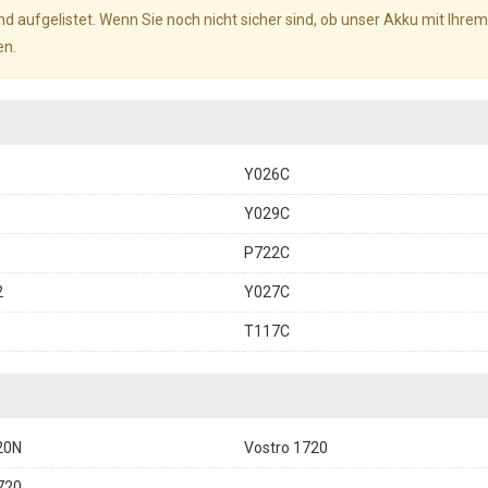
d aufgelistet. Wenn Sie noch nicht sicher sind, ob unser Akku mit Ihrem
en.
Y026C
Y029C
P722C
2
Y027C
T117C
20N
Vostro 1720
720