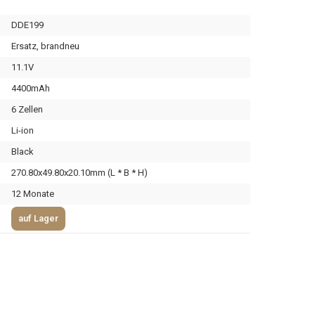
DDE199
Ersatz, brandneu
11.1V
4400mAh
6 Zellen
Li-ion
Black
270.80x49.80x20.10mm (L * B * H)
12 Monate
auf Lager