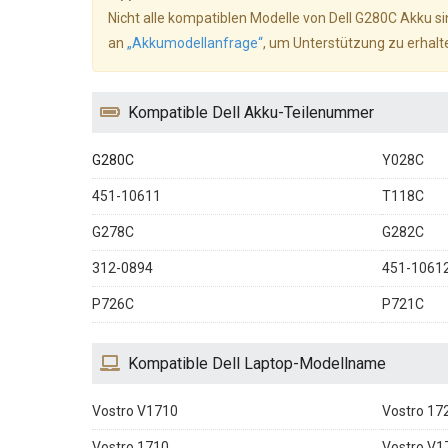
Nicht alle kompatiblen Modelle von Dell G280C Akku sin
an
„Akkumodellanfrage“
, um Unterstützung zu erhalt
Kompatible Dell Akku-Teilenummer
G280C
Y028C
451-10611
T118C
G278C
G282C
312-0894
451-1061
P726C
P721C
Kompatible Dell Laptop-Modellname
Vostro V1710
Vostro 17
Vostro 1710
Vostro V1