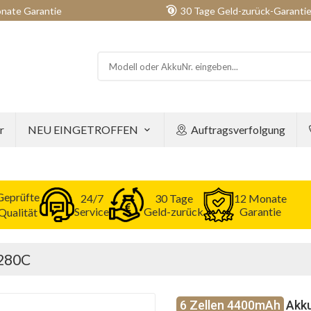
nate Garantie
30 Tage Geld-zurück-Garanti
r
NEU EINGETROFFEN
Auftragsverfolgung
Geprüfte
24/7
30 Tage
12 Monate
Service
Geld-zurück
Garantie
Qualität
G280C
6 Zellen 4400mAh
Akku