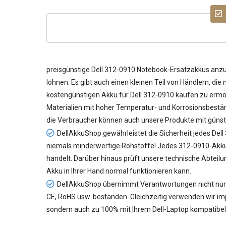
preisgünstige
Dell 312-0910 Notebook-Ersatzakkus
anzub
lohnen. Es gibt auch einen kleinen Teil von Händlern, di
kostengünstigen
Akku für Dell 312-0910
kaufen zu ermög
Materialien mit hoher Temperatur- und Korrosionsbeständ
die Verbraucher können auch unsere Produkte mit günst
DellAkkuShop gewährleistet die Sicherheit jedes
Dell
niemals minderwertige Rohstoffe! Jedes 312-0910-Akku d
handelt. Darüber hinaus prüft unsere technische Abteil
Akku in Ihrer Hand normal funktionieren kann.
DellAkkuShop übernimmt Verantwortungen nicht nur f
CE, RoHS usw. bestanden. Gleichzeitig verwenden wir impo
sondern auch zu 100% mit Ihrem Dell-Laptop kompatibel 