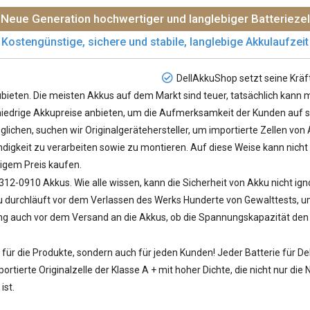
Neue Generation hochwertiger und langlebiger Batteriezel
Kostengünstige, sichere und stabile, langlebige Akkulaufzeit
DellAkkuShop setzt seine Kräf
ieten. Die meisten Akkus auf dem Markt sind teuer, tatsächlich kann m
e niedrige Akkupreise anbieten, um die Aufmerksamkeit der Kunden auf si
lichen, suchen wir Originalgerätehersteller, um importierte Zellen vo
igkeit zu verarbeiten sowie zu montieren. Auf diese Weise kann nicht 
igem Preis kaufen.
 312-0910 Akkus
. Wie alle wissen, kann die Sicherheit von Akku nicht ig
urchläuft vor dem Verlassen des Werks Hunderte von Gewalttests, um z
ung auch vor dem Versand an die Akkus, ob die Spannungskapazität den S
ür die Produkte, sondern auch für jeden Kunden! Jeder
Batterie für D
rtierte Originalzelle der Klasse A + mit hoher Dichte, die nicht nur di
ist.