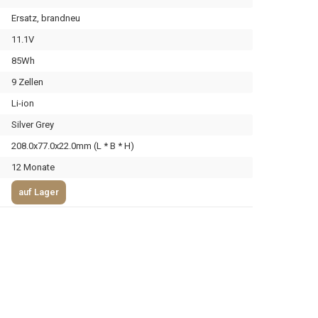
Ersatz, brandneu
11.1V
85Wh
9 Zellen
Li-ion
Silver Grey
208.0x77.0x22.0mm (L * B * H)
12 Monate
auf Lager