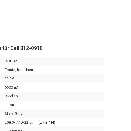
 für Dell 312-0910
DDE169
Ersatz, brandneu
11.1V
6600mAh
9 Zellen
Li-ion
Silver Grey
208.0x77.0x22.0mm (L * B * H)