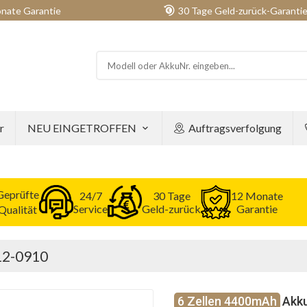
nate Garantie
30 Tage Geld-zurück-Garanti
r
NEU EINGETROFFEN
Auftragsverfolgung
Geprüfte
24/7
30 Tage
12 Monate
Service
Geld-zurück
Garantie
Qualität
312-0910
6 Zellen 4400mAh
Akku