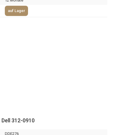
12 Monate
auf Lager
 Dell 312-0910
DDE276