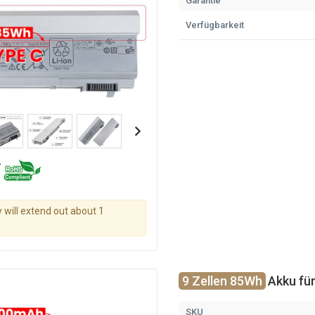
Garantie
Verfügbarkeit
y will extend out about 1
9 Zellen 85Wh
Akku für
SKU