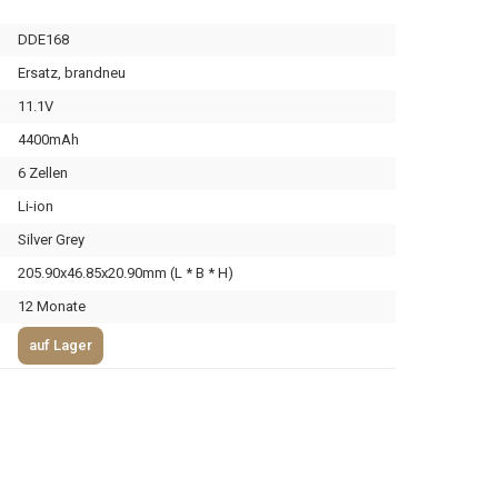
DDE168
Ersatz, brandneu
11.1V
4400mAh
6 Zellen
Li-ion
Silver Grey
205.90x46.85x20.90mm (L * B * H)
12 Monate
auf Lager