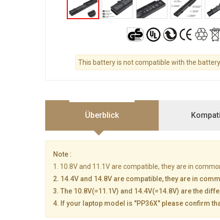
This battery is not compatible with the batter
Überblick
Kompatib
Note :
1. 10.8V and 11.1V are compatible, they are in commo
2. 14.4V and 14.8V are compatible, they are in com
3. The 10.8V(=11.1V) and 14.4V(=14.8V) are the diffe
4. If your laptop model is "PP36X" please confirm th