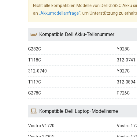
Nicht alle kompatiblen Modelle von Dell G282C Akku sin
an
„Akkumodellanfrage“
, um Unterstützung zu erhalt
Kompatible Dell Akku-Teilenummer
G282C
Y028C
T118C
312-0741
312-0740
Y027C
T117C
312-0894
G278C
P726C
Kompatible Dell Laptop-Modellname
Vostro V1720
Vostro 17
Vostro 1720N
Vostro 17