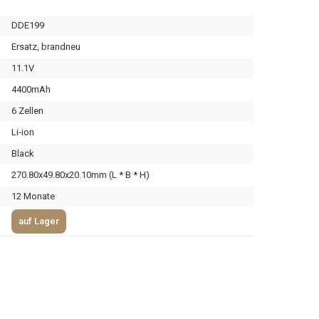
DDE199
Ersatz, brandneu
11.1V
4400mAh
6 Zellen
Li-ion
Black
270.80x49.80x20.10mm (L * B * H)
12 Monate
auf Lager