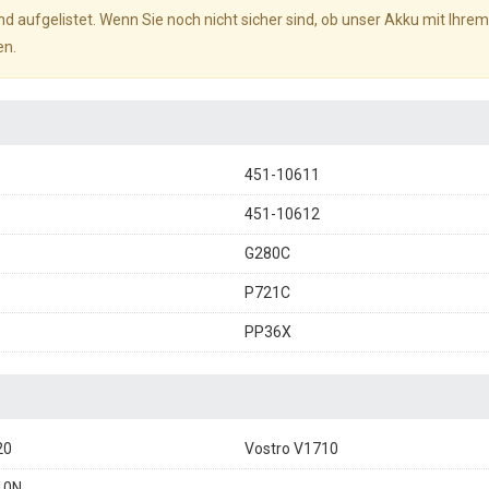
d aufgelistet. Wenn Sie noch nicht sicher sind, ob unser Akku mit Ihrem
en.
451-10611
451-10612
G280C
P721C
PP36X
20
Vostro V1710
10N