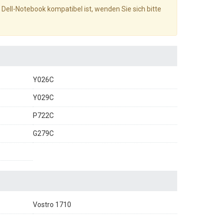
 Dell-Notebook kompatibel ist, wenden Sie sich bitte
Y026C
Y029C
P722C
G279C
Vostro 1710