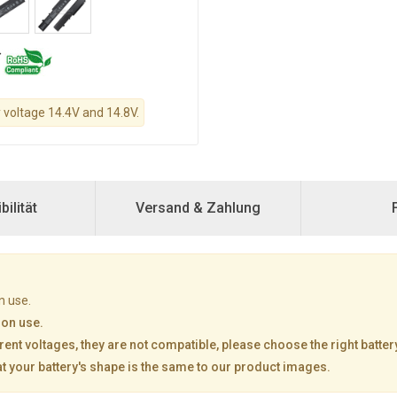
y voltage 14.4V and 14.8V.
ilität
Versand & Zahlung
n use.
mon use.
rent voltages, they are not compatible, please choose the right batter
at your battery's shape is the same to our product images.