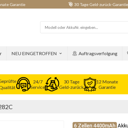
nate Garantie
30 Tage Geld-zurück-Garanti
r
NEU EINGETROFFEN
Auftragsverfolgung
Geprüfte
24/7
30 Tage
12 Monate
Service
Geld-zurück
Garantie
Qualität
G282C
6 Zellen 4400mAh
Akku