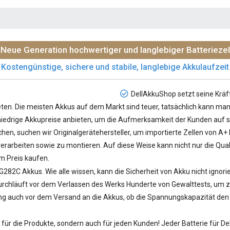
Neue Generation hochwertiger und langlebiger Batteriezel
Kostengünstige, sichere und stabile, langlebige Akkulaufzeit
DellAkkuShop setzt seine Kräf
en. Die meisten Akkus auf dem Markt sind teuer, tatsächlich kann man 
e niedrige Akkupreise anbieten, um die Aufmerksamkeit der Kunden auf si
hen, suchen wir Originalgerätehersteller, um importierte Zellen von A+
rarbeiten sowie zu montieren. Auf diese Weise kann nicht nur die Qual
m Preis kaufen.
 G282C Akkus
. Wie alle wissen, kann die Sicherheit von Akku nicht ignor
hläuft vor dem Verlassen des Werks Hunderte von Gewalttests, um zu ü
ung auch vor dem Versand an die Akkus, ob die Spannungskapazität den S
ür die Produkte, sondern auch für jeden Kunden! Jeder
Batterie für De