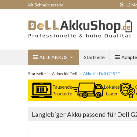
Schnellversand
12 Mo
ALLE AKKUS
Startseite
Adapte
Startseite
Akkus für Dell
Akku für Dell G282C
Tausende
Lokales
Produkte
Lager
Langlebiger Akku passend für Dell 