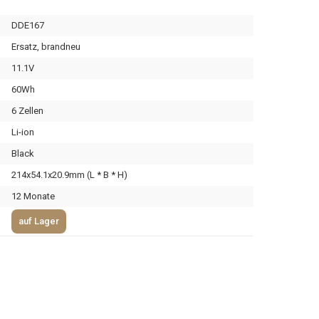
DDE167
Ersatz, brandneu
11.1V
60Wh
6 Zellen
Li-ion
Black
214x54.1x20.9mm (L * B * H)
12 Monate
auf Lager