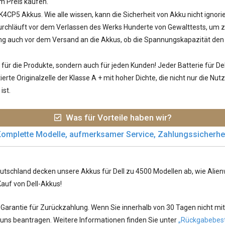
m Preis kaufen.
 K4CP5 Akkus
. Wie alle wissen, kann die Sicherheit von Akku nicht ignor
hläuft vor dem Verlassen des Werks Hunderte von Gewalttests, um zu ü
ung auch vor dem Versand an die Akkus, ob die Spannungskapazität den S
ür die Produkte, sondern auch für jeden Kunden! Jeder
Batterie für De
rte Originalzelle der Klasse A + mit hoher Dichte, die nicht nur die N
ist.
Was für Vorteile haben wir?
omplette Modelle, aufmerksamer Service, Zahlungssicherhe
utschland decken unsere Akkus für Dell zu 4500 Modellen ab, wie Alienwa
Kauf von Dell-Akkus!
arantie für Zurückzahlung. Wenn Sie innerhalb von 30 Tagen nicht mit
 uns beantragen. Weitere Informationen finden Sie unter
„Rückgabebes