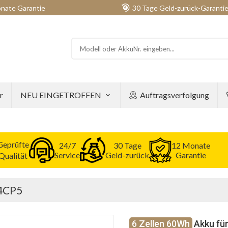
nate Garantie
30 Tage Geld-zurück-Garanti
r
NEU EINGETROFFEN
Auftragsverfolgung
Geprüfte
24/7
30 Tage
12 Monate
Service
Geld-zurück
Garantie
Qualität
K4CP5
6 Zellen 60Wh
Akku für