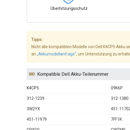
Überhitzungsschutz
Tipps:
Nicht alle kompatiblen Modelle von Dell K4CP5 Akku sin
an
„Akkumodellanfrage“
, um Unterstützung zu erhalt
Kompatible Dell Akku-Teilenummer
K4CP5
09K6P
312-1239
312-1380
3W2YX
451-1170
451-11979
7FF1K
CPXG0
CWTM0