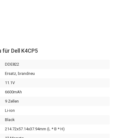
 für Dell K4CP5
DDE822
Ersatz, brandneu
11.1V
6600mAh
9 Zellen
Li-ion
Black
214.72x57.14x37.94mm (L * B * H)