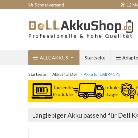
Schnellversand
12 Mo
ALLE AKKUS
Startseite
Adapte
Startseite
Akkus für Dell
Akku für Dell K4CP5
Tausende
Lokales
Produkte
Lager
Langlebiger Akku passend für Dell 