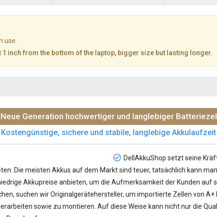
n use.
 1 inch from the bottom of the laptop, bigger size but lasting longer.
Neue Generation hochwertiger und langlebiger Batteriezel
Kostengünstige, sichere und stabile, langlebige Akkulaufzeit
DellAkkuShop setzt seine Kräf
en. Die meisten Akkus auf dem Markt sind teuer, tatsächlich kann man 
e niedrige Akkupreise anbieten, um die Aufmerksamkeit der Kunden auf si
hen, suchen wir Originalgerätehersteller, um importierte Zellen von A+
rarbeiten sowie zu montieren. Auf diese Weise kann nicht nur die Qual