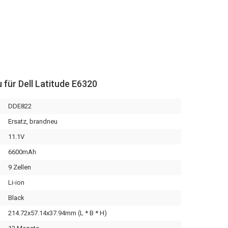
 für Dell Latitude E6320
DDE822
Ersatz, brandneu
11.1V
6600mAh
9 Zellen
Li-ion
Black
214.72x57.14x37.94mm (L * B * H)