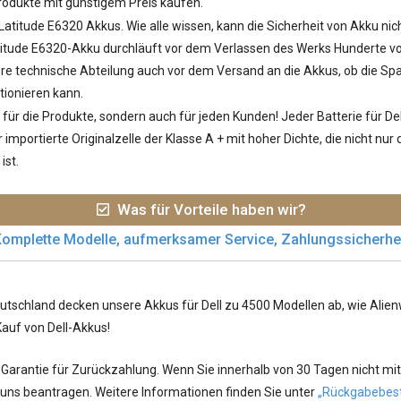
odukte mit günstigem Preis kaufen.
 Latitude E6320 Akkus
. Wie alle wissen, kann die Sicherheit von Akku nic
tude E6320-Akku durchläuft vor dem Verlassen des Werks Hunderte von
sere technische Abteilung auch vor dem Versand an die Akkus, ob die S
tionieren kann.
ür die Produkte, sondern auch für jeden Kunden! Jeder
Batterie für De
importierte Originalzelle der Klasse A + mit hoher Dichte, die nicht nu
ist.
Was für Vorteile haben wir?
omplette Modelle, aufmerksamer Service, Zahlungssicherhe
utschland decken unsere Akkus für Dell zu 4500 Modellen ab, wie Alienwa
Kauf von Dell-Akkus!
arantie für Zurückzahlung. Wenn Sie innerhalb von 30 Tagen nicht mit
 uns beantragen. Weitere Informationen finden Sie unter
„Rückgabebes