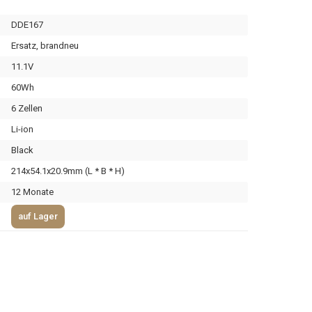
DDE167
Ersatz, brandneu
11.1V
60Wh
6 Zellen
Li-ion
Black
214x54.1x20.9mm (L * B * H)
12 Monate
auf Lager