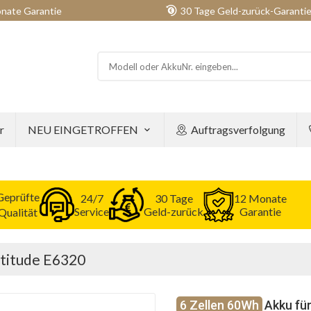
nate Garantie
30 Tage Geld-zurück-Garanti
r
NEU EINGETROFFEN
Auftragsverfolgung
Geprüfte
24/7
30 Tage
12 Monate
Service
Geld-zurück
Garantie
Qualität
atitude E6320
6 Zellen 60Wh
Akku für