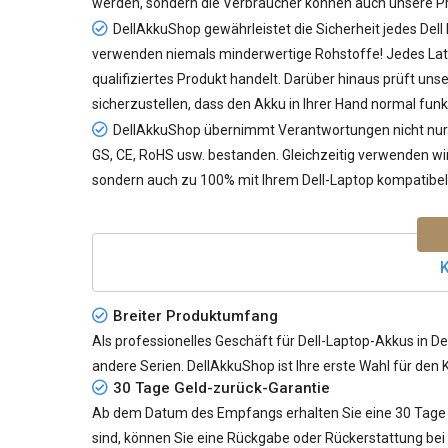
werden, sondern die Verbraucher können auch unsere Pr
DellAkkuShop gewährleistet die Sicherheit jedes
Dell
verwenden niemals minderwertige Rohstoffe! Jedes Lati
qualifiziertes Produkt handelt. Darüber hinaus prüft un
sicherzustellen, dass den Akku in Ihrer Hand normal funk
DellAkkuShop übernimmt Verantwortungen nicht nur f
GS, CE, RoHS usw. bestanden. Gleichzeitig verwenden wir 
sondern auch zu 100% mit Ihrem Dell-Laptop kompatibel 
K
Breiter Produktumfang
Als professionelles Geschäft für Dell-Laptop-Akkus in De
andere Serien. DellAkkuShop ist Ihre erste Wahl für den 
30 Tage Geld-zurück-Garantie
Ab dem Datum des Empfangs erhalten Sie eine 30 Tage G
sind, können Sie eine Rückgabe oder Rückerstattung bei