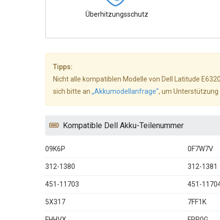
Überhitzungsschutz
Tipps:
Nicht alle kompatiblen Modelle von Dell Latitude E632
sich bitte an
„Akkumodellanfrage“
, um Unterstützung 
Kompatible Dell Akku-Teilenummer
09K6P
0F7W7V
312-1380
312-1381
451-11703
451-1170
5X317
7FF1K
FHHVX
FRR0G