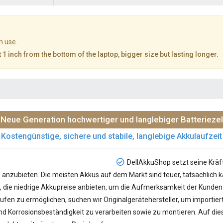
n use.
 1 inch from the bottom of the laptop, bigger size but lasting longer.
Neue Generation hochwertiger und langlebiger Batteriezel
Kostengünstige, sichere und stabile, langlebige Akkulaufzeit
DellAkkuShop setzt seine Kräf
s
anzubieten. Die meisten Akkus auf dem Markt sind teuer, tatsächlich 
rn, die niedrige Akkupreise anbieten, um die Aufmerksamkeit der Kunden a
ufen zu ermöglichen, suchen wir Originalgerätehersteller, um importier
 Korrosionsbeständigkeit zu verarbeiten sowie zu montieren. Auf diese