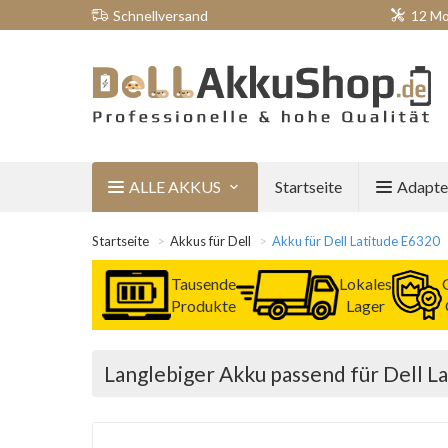
Schnellversand
12 Mo
ALLE AKKUS
Startseite
Adapte
Startseite
Akkus für Dell
Akku für Dell Latitude E6320
Tausende
Lokales
Produkte
Lager
Langlebiger Akku passend für Dell L