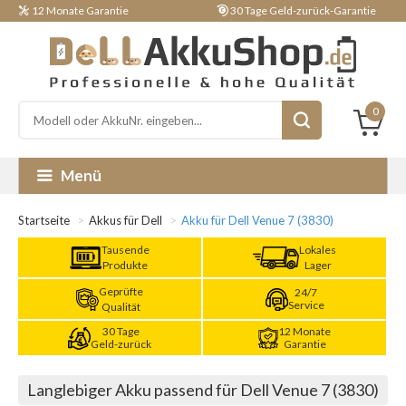
12 Monate Garantie
30 Tage Geld-zurück-Garantie
0
Menü
Startseite
Akkus für Dell
Akku für Dell Venue 7 (3830)
Tausende
Lokales
Produkte
Lager
Geprüfte
24/7
Service
Qualität
30 Tage
12 Monate
Geld-zurück
Garantie
Langlebiger Akku passend für Dell Venue 7 (3830)