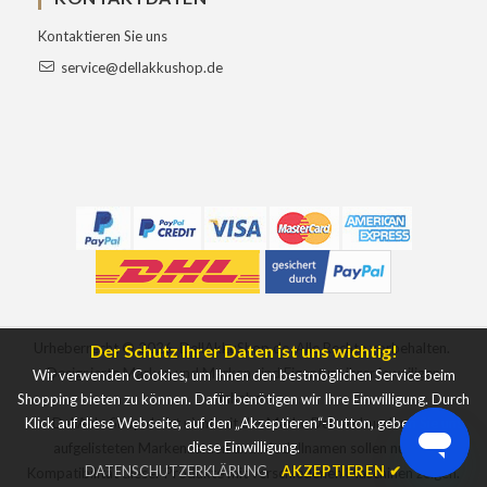
Kontaktieren Sie uns
service@dellakkushop.de
Urheberrecht ©
2026
DellAkkuShop.de
Alle Rechte vorbehalten.
Der Schutz Ihrer Daten ist uns wichtig!
Designierte Marken und Marken sind Eigentum ihrer jeweiligen
Wir verwenden Cookies, um Ihnen den bestmöglichen Service beim
Inhaber.
Shopping bieten zu können. Dafür benötigen wir Ihre Einwilligung. Durch
Klick auf diese Webseite, auf den „Akzeptieren“-Button, geben Sie uns
DellAkkuShop.de ist nicht mit der Marke Dell verbunden. Die
diese Einwilligung.
aufgelisteten Markennamen und Modellnamen sollen nur die
DATENSCHUTZERKLÄRUNG
AKZEPTIEREN ✔
Kompatibilität dieser Produkte mit verschiedenen Maschinen zeigen.