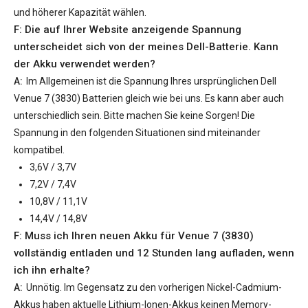
und höherer Kapazität wählen.
F: Die auf Ihrer Website anzeigende Spannung
unterscheidet sich von der meines Dell-Batterie. Kann
der Akku verwendet werden?
A:
Im Allgemeinen ist die Spannung Ihres ursprünglichen
Dell
Venue 7 (3830) Batterien
gleich wie bei uns. Es kann aber auch
unterschiedlich sein. Bitte machen Sie keine Sorgen! Die
Spannung in den folgenden Situationen sind miteinander
kompatibel.
3,6V / 3,7V
7,2V / 7,4V
10,8V / 11,1V
14,4V / 14,8V
F: Muss ich Ihren neuen
Akku für Venue 7 (3830)
vollständig entladen und 12 Stunden lang aufladen, wenn
ich ihn erhalte?
A:
Unnötig. Im Gegensatz zu den vorherigen Nickel-Cadmium-
Akkus haben aktuelle Lithium-Ionen-Akkus keinen Memory-