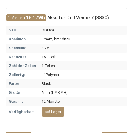
1 Zellen 15.17Wh
Akku für Dell Venue 7 (3830)
SKU
DDE836
Kondition
Ersatz, brandneu
Spannung
3.7V
Kapazität
15.17Wh
Zahl der Zellen
1 Zellen
Zellentyp
Li-Polymer
Farbe
Black
Größe
*mm (L * B * H)
Garantie
12 Monate
Verfügbarkeit
auf Lager