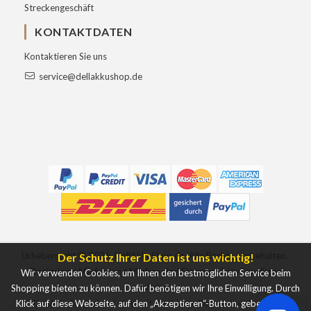
Streckengeschäft
KONTAKTDATEN
Kontaktieren Sie uns
service@dellakkushop.de
Urheberrecht ©
2026
DellAkkuShop.de
Alle Rechte vorbehalten.
Der Schutz Ihrer Daten ist uns wichtig!
Designierte Marken und Marken sind Eigentum ihrer jeweiligen
Wir verwenden Cookies, um Ihnen den bestmöglichen Service beim
Inhaber.
Shopping bieten zu können. Dafür benötigen wir Ihre Einwilligung. Durch
Klick auf diese Webseite, auf den „Akzeptieren“-Button, geben Sie uns
DellAkkuShop.de ist nicht mit der Marke Dell verbunden. Die