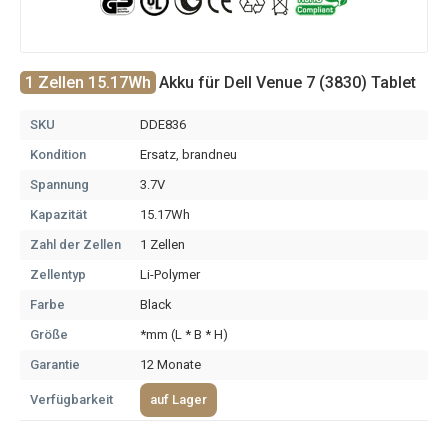
1 Zellen 15.17Wh
Akku für Dell Venue 7 (3830) Tablet
SKU
DDE836
Kondition
Ersatz, brandneu
Spannung
3.7V
Kapazität
15.17Wh
Zahl der Zellen
1 Zellen
Zellentyp
Li-Polymer
Farbe
Black
Größe
*mm (L * B * H)
Garantie
12 Monate
Verfügbarkeit
auf Lager