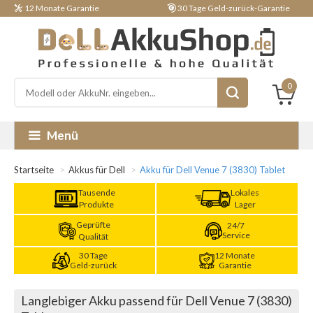
12 Monate Garantie
30 Tage Geld-zurück-Garantie
0
Menü
Startseite
Akkus für Dell
Akku für Dell Venue 7 (3830) Tablet
Tausende
Lokales
Produkte
Lager
Geprüfte
24/7
Service
Qualität
30 Tage
12 Monate
Geld-zurück
Garantie
Langlebiger Akku passend für Dell Venue 7 (3830)