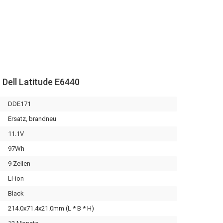
 Dell Latitude E6440
DDE171
Ersatz, brandneu
11.1V
97Wh
9 Zellen
Li-ion
Black
214.0x71.4x21.0mm (L * B * H)