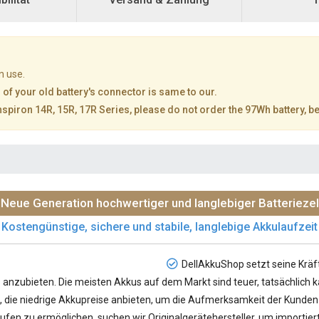
n use.
 of your old battery's connector is same to our.
l Inspiron 14R, 15R, 17R Series, please do not order the 97Wh battery, bec
Neue Generation hochwertiger und langlebiger Batteriezel
Kostengünstige, sichere und stabile, langlebige Akkulaufzeit
DellAkkuShop setzt seine Kräf
s
anzubieten. Die meisten Akkus auf dem Markt sind teuer, tatsächlich 
rn, die niedrige Akkupreise anbieten, um die Aufmerksamkeit der Kunden a
ufen zu ermöglichen, suchen wir Originalgerätehersteller, um importier