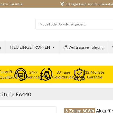
nate Garantie
30 Tage Geld-zurück-Garanti
r
NEU EINGETROFFEN
Auftragsverfolgung
Geprüfte
24/7
30 Tage
12 Monate
Service
Geld-zurück
Garantie
Qualität
atitude E6440
6 Zellen 60Wh
Akku für