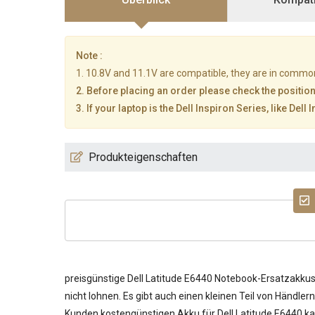
Note :
1. 10.8V and 11.1V are compatible, they are in commo
2. Before placing an order please check the position
3. If your laptop is the Dell Inspiron Series, like Del
Produkteigenschaften
preisgünstige
Dell Latitude E6440 Notebook-Ersatzakku
nicht lohnen. Es gibt auch einen kleinen Teil von Händle
Kunden kostengünstigen
Akku für Dell Latitude E6440
ka