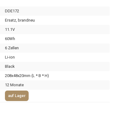
DDE172
Ersatz, brandneu
11.1V
60Wh
6 Zellen
Li-ion
Black
208x48x20mm (L * B * H)
12 Monate
auf Lager