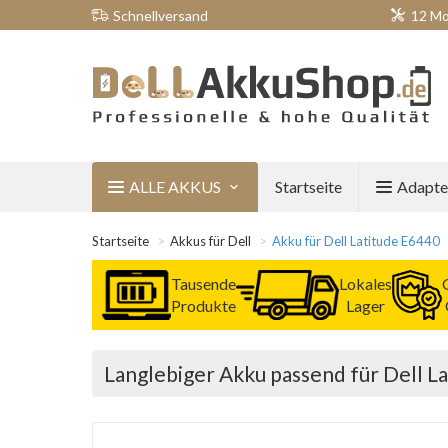
Schnellversand
12 Mo
ALLE AKKUS
Startseite
Adapte
Startseite
Akkus für Dell
Akku für Dell Latitude E6440
Tausende
Lokales
Produkte
Lager
Langlebiger Akku passend für Dell L