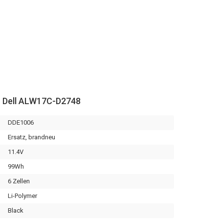
r Dell ALW17C-D2748
DDE1006
Ersatz, brandneu
11.4V
99Wh
6 Zellen
Li-Polymer
Black