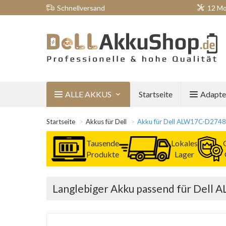
Schnellversand
12 Mo
ALLE AKKUS
Startseite
Adapte
Startseite
Akkus für Dell
Akku für Dell ALW17C-D2748
Tausende
Lokales
Produkte
Lager
Langlebiger Akku passend für Dell