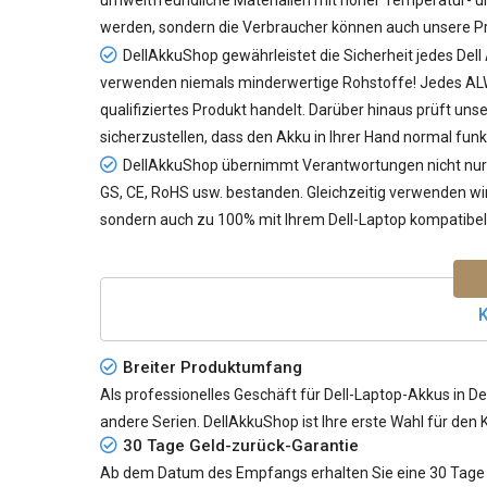
umweltfreundliche Materialien mit hoher Temperatur- und
werden, sondern die Verbraucher können auch unsere Pr
DellAkkuShop gewährleistet die Sicherheit jedes
Del
verwenden niemals minderwertige Rohstoffe! Jedes ALW
qualifiziertes Produkt handelt. Darüber hinaus prüft un
sicherzustellen, dass den Akku in Ihrer Hand normal funk
DellAkkuShop übernimmt Verantwortungen nicht nur f
GS, CE, RoHS usw. bestanden. Gleichzeitig verwenden wir 
sondern auch zu 100% mit Ihrem Dell-Laptop kompatibel 
K
Breiter Produktumfang
Als professionelles Geschäft für Dell-Laptop-Akkus in De
andere Serien. DellAkkuShop ist Ihre erste Wahl für den 
30 Tage Geld-zurück-Garantie
Ab dem Datum des Empfangs erhalten Sie eine 30 Tage G