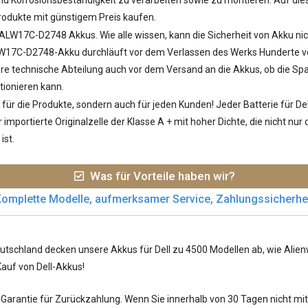
 Korrosionsbeständigkeit zu verarbeiten sowie zu montieren. Auf diese
odukte mit günstigem Preis kaufen.
l ALW17C-D2748 Akkus
. Wie alle wissen, kann die Sicherheit von Akku nic
17C-D2748-Akku durchläuft vor dem Verlassen des Werks Hunderte von
sere technische Abteilung auch vor dem Versand an die Akkus, ob die S
tionieren kann.
ür die Produkte, sondern auch für jeden Kunden! Jeder
Batterie für D
importierte Originalzelle der Klasse A + mit hoher Dichte, die nicht nu
ist.
Was für Vorteile haben wir?
omplette Modelle, aufmerksamer Service, Zahlungssicherhe
utschland decken unsere Akkus für Dell zu 4500 Modellen ab, wie Alienwa
Kauf von Dell-Akkus!
arantie für Zurückzahlung. Wenn Sie innerhalb von 30 Tagen nicht mit