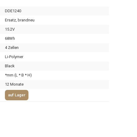
DDE1240
Ersatz, brandneu
15.2V
68Wh
4 Zellen
Li-Polymer
Black
*mm (L * B * H)
12 Monate
auf Lager