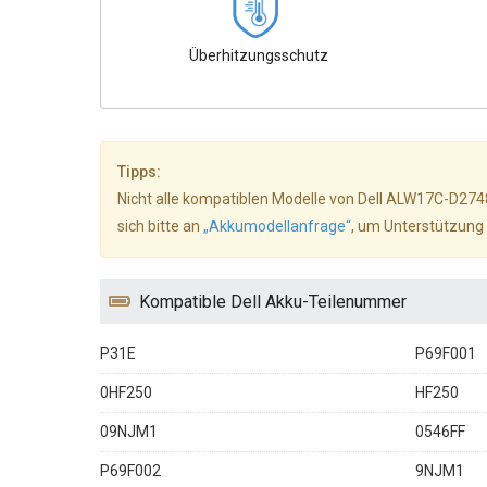
Überhitzungsschutz
Tipps:
Nicht alle kompatiblen Modelle von Dell ALW17C-D2748 
sich bitte an
„Akkumodellanfrage“
, um Unterstützung 
Kompatible Dell Akku-Teilenummer
P31E
P69F001
0HF250
HF250
09NJM1
0546FF
P69F002
9NJM1