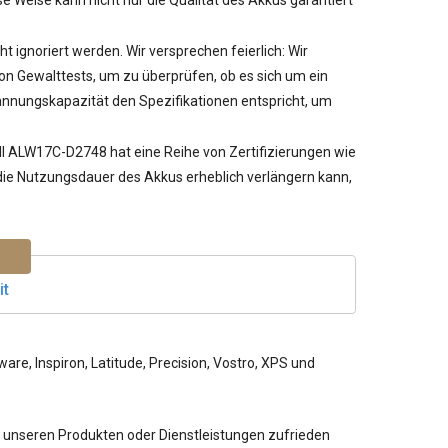
 Weise kann nicht nur die Qualität des Akkus garantiert
ht ignoriert werden. Wir versprechen feierlich: Wir
 Gewalttests, um zu überprüfen, ob es sich um ein
pannungskapazität den Spezifikationen entspricht, um
ell ALW17C-D2748
hat eine Reihe von Zertifizierungen wie
r die Nutzungsdauer des Akkus erheblich verlängern kann,
it
re, Inspiron, Latitude, Precision, Vostro, XPS und
 unseren Produkten oder Dienstleistungen zufrieden