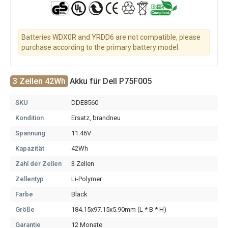
Batteries WDX0R and YRDD6 are not compatible, please
purchase according to the primary battery model.
3 Zellen 42Wh
Akku für Dell P75F005
SKU
DDE8560
Kondition
Ersatz, brandneu
Spannung
11.46V
Kapazität
42Wh
Zahl der Zellen
3 Zellen
Zellentyp
Li-Polymer
Farbe
Black
Größe
184.15x97.15x5.90mm (L * B * H)
Garantie
12 Monate