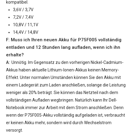
kompatibel.
3,6V / 3,7V
7,2V / 7,4V
10,8V / 11,1V
14,4V / 14,8V
F: Muss ich Ihren neuen
Akku für P75F005
vollständig
entladen und 12 Stunden lang aufladen, wenn ich ihn
erhalte?
A:
Unnötig. Im Gegensatz zu den vorherigen Nickel-Cadmium-
Akkus haben aktuelle Lithium-Ionen-Akkus keinen Memory-
Effekt. Unter normalen Umständen können Sie den Akku mit
einem Ladegerät zum Laden anschließen, solange die Leistung
weniger als 20% beträgt. Sie können das Netzteil nach dem
vollständigen Aufladen wegbringen. Natürlich kann Ihr Dell-
Notebook immer zur Arbeit mit dem Strom anschließen. Denn
wenn der
P75F005-Akku
vollständig aufgeladen ist, verbraucht
er keinen Akku mehr, sondern wird durch Wechselstrom
versorgt.