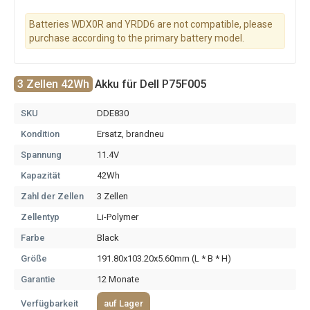
Batteries WDX0R and YRDD6 are not compatible, please
purchase according to the primary battery model.
3 Zellen 42Wh
Akku für Dell P75F005
SKU
DDE830
Kondition
Ersatz, brandneu
Spannung
11.4V
Kapazität
42Wh
Zahl der Zellen
3 Zellen
Zellentyp
Li-Polymer
Farbe
Black
Größe
191.80x103.20x5.60mm (L * B * H)
Garantie
12 Monate
Verfügbarkeit
auf Lager