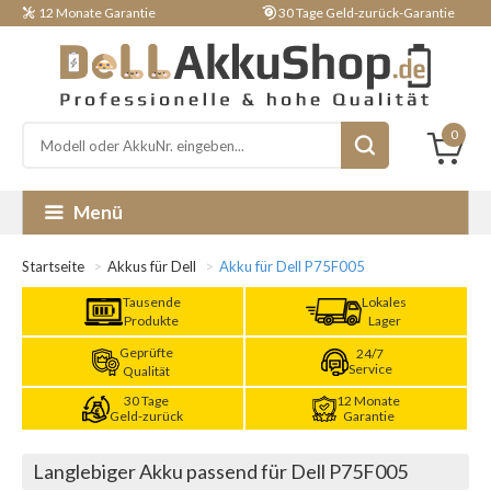
12 Monate Garantie
30 Tage Geld-zurück-Garantie
0
Menü
Startseite
Akkus für Dell
Akku für Dell P75F005
Tausende
Lokales
Produkte
Lager
Geprüfte
24/7
Service
Qualität
30 Tage
12 Monate
Geld-zurück
Garantie
Langlebiger Akku passend für Dell P75F005