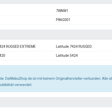
7WNW1
P86G001
 7424 RUGGED EXTREME
Latitude 7424 RUGGED
5420
Latitude 5424
ile. DellAkkuShop.de ist mit keinem Originalhersteller verbunden. All
tibilität verwendet.