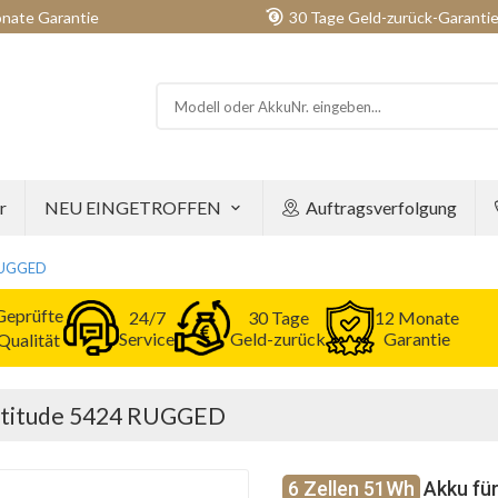
nate Garantie
30 Tage Geld-zurück-Garanti
r
NEU EINGETROFFEN
Auftragsverfolgung
 RUGGED
Geprüfte
24/7
30 Tage
12 Monate
Service
Geld-zurück
Garantie
Qualität
 Latitude 5424 RUGGED
6 Zellen 51Wh
Akku fü