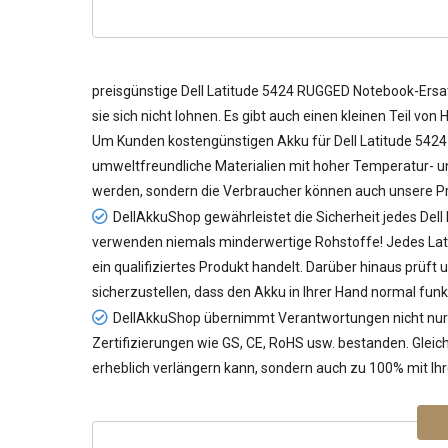
preisgünstige
Dell Latitude 5424 RUGGED Notebook-Ers
sie sich nicht lohnen. Es gibt auch einen kleinen Teil vo
Um Kunden kostengünstigen
Akku für Dell Latitude 54
umweltfreundliche Materialien mit hoher Temperatur- und
werden, sondern die Verbraucher können auch unsere Pr
DellAkkuShop gewährleistet die Sicherheit jedes
Dell
verwenden niemals minderwertige Rohstoffe! Jedes Lat
ein qualifiziertes Produkt handelt. Darüber hinaus prüf
sicherzustellen, dass den Akku in Ihrer Hand normal funk
DellAkkuShop übernimmt Verantwortungen nicht nur f
Zertifizierungen wie GS, CE, RoHS usw. bestanden. Gleich
erheblich verlängern kann, sondern auch zu 100% mit Ihr