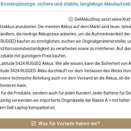
Kostengünstige, sichere und stabile, langlebige Akkulaufzeit
DellAkkuShop setzt seine Kräf
atzakkus
anzubieten. Die meisten Akkus auf dem Markt sind teuer, tats
n Händlern, die niedrige Akkupreise anbieten, um die Aufmerksamkeit der K
24 RUGGED
kaufen zu ermöglichen, suchen wir Originalgerätehersteller, u
 Korrosionsbeständigkeit zu verarbeiten sowie zu montieren. Auf diese
odukte mit günstigem Preis kaufen.
 Latitude 5424 RUGGED Akkus
. Wie alle wissen, kann die Sicherheit von 
itude 5424 RUGGED-Akku durchläuft vor dem Verlassen des Werks Hunde
t unsere technische Abteilung auch vor dem Versand an die Akkus, ob d
tionieren kann.
ür die Produkte, sondern auch für jeden Kunden! Jeder
Batterie für D
zeitig verwenden wir importierte Originalzelle der Klasse A + mit hoher
em Dell-Laptop kompatibel ist.
Was für Vorteile haben wir?