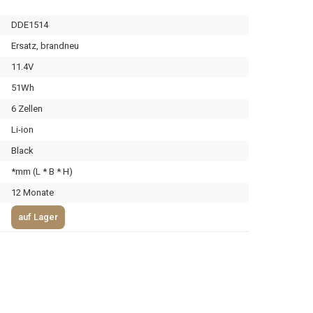
DDE1514
Ersatz, brandneu
11.4V
51Wh
6 Zellen
Li-ion
Black
*mm (L * B * H)
12 Monate
auf Lager