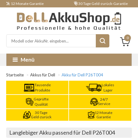
12 Monate Garantie
30 Tage Geld-zurück-Garantie
0
Menü
Startseite
Akkus für Dell
Akku für Dell P26T004
Tausende
Lokales
Produkte
Lager
Geprüfte
24/7
Service
Qualität
30 Tage
12 Monate
Geld-zurück
Garantie
Langlebiger Akku passend für Dell P26T004