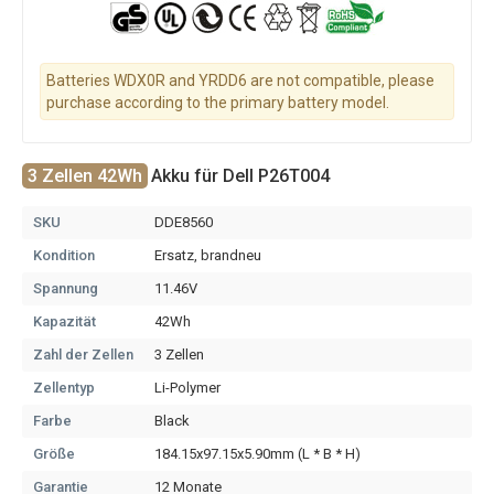
Batteries WDX0R and YRDD6 are not compatible, please
purchase according to the primary battery model.
3 Zellen 42Wh
Akku für Dell P26T004
SKU
DDE8560
Kondition
Ersatz, brandneu
Spannung
11.46V
Kapazität
42Wh
Zahl der Zellen
3 Zellen
Zellentyp
Li-Polymer
Farbe
Black
Größe
184.15x97.15x5.90mm (L * B * H)
Garantie
12 Monate