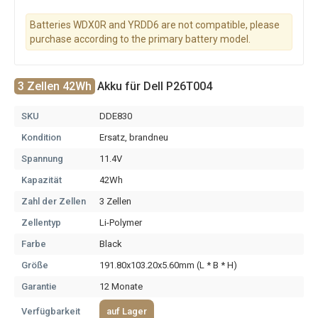
Batteries WDX0R and YRDD6 are not compatible, please
purchase according to the primary battery model.
3 Zellen 42Wh
Akku für Dell P26T004
SKU
DDE830
Kondition
Ersatz, brandneu
Spannung
11.4V
Kapazität
42Wh
Zahl der Zellen
3 Zellen
Zellentyp
Li-Polymer
Farbe
Black
Größe
191.80x103.20x5.60mm (L * B * H)
Garantie
12 Monate
Verfügbarkeit
auf Lager