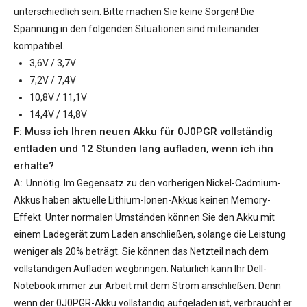
unterschiedlich sein. Bitte machen Sie keine Sorgen! Die
Spannung in den folgenden Situationen sind miteinander
kompatibel.
3,6V / 3,7V
7,2V / 7,4V
10,8V / 11,1V
14,4V / 14,8V
F: Muss ich Ihren neuen
Akku für 0J0PGR
vollständig
entladen und 12 Stunden lang aufladen, wenn ich ihn
erhalte?
A:
Unnötig. Im Gegensatz zu den vorherigen Nickel-Cadmium-
Akkus haben aktuelle Lithium-Ionen-Akkus keinen Memory-
Effekt. Unter normalen Umständen können Sie den Akku mit
einem Ladegerät zum Laden anschließen, solange die Leistung
weniger als 20% beträgt. Sie können das Netzteil nach dem
vollständigen Aufladen wegbringen. Natürlich kann Ihr Dell-
Notebook immer zur Arbeit mit dem Strom anschließen. Denn
wenn der
0J0PGR-Akku
vollständig aufgeladen ist, verbraucht er