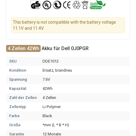
This battery is not compatible with the battery voltage
11.1V and 11.4V.
4 Zellen 42Wh
Akku für Dell 0J0PGR
SKU
DDE1012
Kondition
Ersatz, brandneu
Spannung
7.6V
Kapazität
42Wh
Zahl der Zellen
4 Zellen
Zellentyp
Li-Polymer
Farbe
Black
Größe
*mm (L * B * H)
Garantie
12 Monate