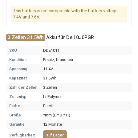
This battery is not compatible with the battery voltage
7.4V and 7.6V.
3 Zellen 31.5Wh
Akku für Dell 0J0PGR
SKU
DDE1011
Kondition
Ersatz, brandneu
Spannung
11.4V
Kapazität
31.5Wh
Zahl der Zellen
3 Zellen
Zellentyp
Li-Polymer
Farbe
Black
Größe
*mm (L * B * H)
Garantie
12 Monate
Verfügbarkeit
auf Lager