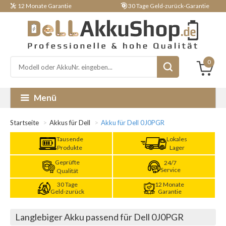
12 Monate Garantie
30 Tage Geld-zurück-Garantie
0
Menü
Startseite
Akkus für Dell
Akku für Dell 0J0PGR
Tausende
Lokales
Produkte
Lager
Geprüfte
24/7
Service
Qualität
30 Tage
12 Monate
Geld-zurück
Garantie
Langlebiger Akku passend für Dell 0J0PGR