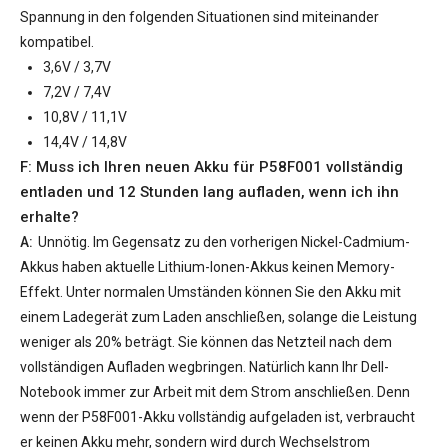
Spannung in den folgenden Situationen sind miteinander
kompatibel.
3,6V / 3,7V
7,2V / 7,4V
10,8V / 11,1V
14,4V / 14,8V
F: Muss ich Ihren neuen
Akku für P58F001
vollständig
entladen und 12 Stunden lang aufladen, wenn ich ihn
erhalte?
A:
Unnötig. Im Gegensatz zu den vorherigen Nickel-Cadmium-
Akkus haben aktuelle Lithium-Ionen-Akkus keinen Memory-
Effekt. Unter normalen Umständen können Sie den Akku mit
einem Ladegerät zum Laden anschließen, solange die Leistung
weniger als 20% beträgt. Sie können das Netzteil nach dem
vollständigen Aufladen wegbringen. Natürlich kann Ihr Dell-
Notebook immer zur Arbeit mit dem Strom anschließen. Denn
wenn der
P58F001-Akku
vollständig aufgeladen ist, verbraucht
er keinen Akku mehr, sondern wird durch Wechselstrom