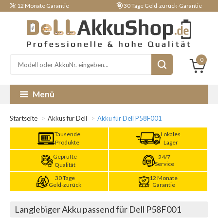
12 Monate Garantie
30 Tage Geld-zurück-Garantie
0
Menü
Startseite
Akkus für Dell
Akku für Dell P58F001
Tausende
Lokales
Produkte
Lager
Geprüfte
24/7
Service
Qualität
30 Tage
12 Monate
Geld-zurück
Garantie
Langlebiger Akku passend für Dell P58F001