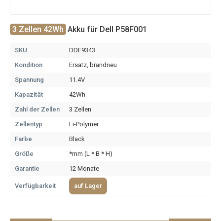
3 Zellen 42Wh
Akku für Dell P58F001
SKU
DDE9343
Kondition
Ersatz, brandneu
Spannung
11.4V
Kapazität
42Wh
Zahl der Zellen
3 Zellen
Zellentyp
Li-Polymer
Farbe
Black
Größe
*mm (L * B * H)
Garantie
12 Monate
Verfügbarkeit
auf Lager