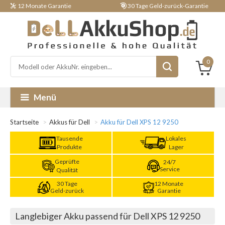
12 Monate Garantie
30 Tage Geld-zurück-Garantie
0
Menü
Startseite
Akkus für Dell
Akku für Dell XPS 12 9250
Tausende
Lokales
Produkte
Lager
Geprüfte
24/7
Service
Qualität
30 Tage
12 Monate
Geld-zurück
Garantie
Langlebiger Akku passend für Dell XPS 12 9250