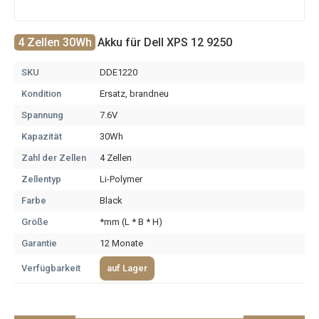
4 Zellen 30Wh
Akku für Dell XPS 12 9250
SKU
DDE1220
Kondition
Ersatz, brandneu
Spannung
7.6V
Kapazität
30Wh
Zahl der Zellen
4 Zellen
Zellentyp
Li-Polymer
Farbe
Black
Größe
*mm (L * B * H)
Garantie
12 Monate
Verfügbarkeit
auf Lager