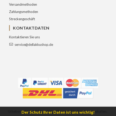
Versandmethoden
Zahlungsmethoden
Streckengeschäft
KONTAKTDATEN
Kontaktieren Sie uns
service@dellakkushop.de
Urheberrecht ©
2026
DellAkkuShop.de
Alle Rechte vorbehalten.
Der Schutz Ihrer Daten ist uns wichtig!