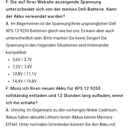
F: Die auf Ihrer Website anzeigende Spannung
unterscheidet sich von der meines Dell-Batterie. Kann
der Akku verwendet werden?
A:
Im Allgemeinen ist die Spannung Ihres ursprünglichen
Dell
XPS 12 9250 Batterien
gleich wie bei uns. Es kann aber auch
unterschiedlich sein. Bitte machen Sie keine Sorgen! Die
Spannung in den folgenden Situationen sind miteinander
kompatibel.
3,6V / 3,7V
7,2V / 7,4V
10,8V / 11,1V
14,4V / 14,8V
F: Muss ich Ihren neuen
Akku für XPS 12 9250
vollständig entladen und 12 Stunden lang aufladen, wenn
ich ihn erhalte?
A:
Unnötig. Im Gegensatz zu den vorherigen Nickel-Cadmium-
Akkus haben aktuelle Lithium-Ionen-Akkus keinen Memory-
Effekt. Unter normalen Umständen können Sie den Akku mit