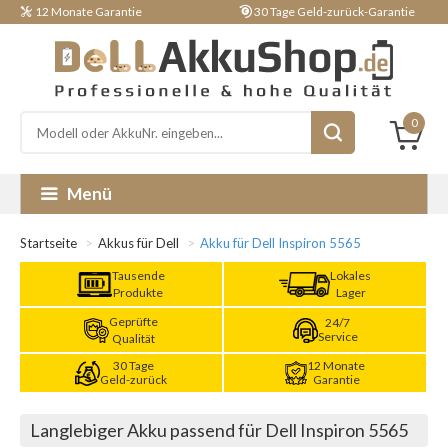
12 Monate Garantie
30 Tage Geld-zurück-Garantie
0
Menü
Startseite
Akkus für Dell
Akku für Dell Inspiron 5565
Tausende
Lokales
Produkte
Lager
Geprüfte
24/7
Service
Qualität
30 Tage
12 Monate
Geld-zurück
Garantie
Langlebiger Akku passend für Dell Inspiron 5565