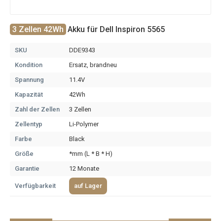
3 Zellen 42Wh
Akku für Dell Inspiron 5565
SKU
DDE9343
Kondition
Ersatz, brandneu
Spannung
11.4V
Kapazität
42Wh
Zahl der Zellen
3 Zellen
Zellentyp
Li-Polymer
Farbe
Black
Größe
*mm (L * B * H)
Garantie
12 Monate
Verfügbarkeit
auf Lager