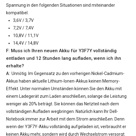
Spannung in den folgenden Situationen sind miteinander
kompatibel.
3,6V / 3,7V
7,2V / 7,4V
10,8V / 11,1V
14,4V / 14,8V
F: Muss ich Ihren neuen
Akku für Y3F7Y
vollständig
entladen und 12 Stunden lang aufladen, wenn ich ihn
erhalte?
A:
Unnötig. Im Gegensatz zu den vorherigen Nickel-Cadmium-
Akkus haben aktuelle Lithium-Ionen-Akkus keinen Memory-
Effekt. Unter normalen Umständen können Sie den Akku mit
einem Ladegerät zum Laden anschließen, solange die Leistung
weniger als 20% beträgt. Sie können das Netzteil nach dem
vollständigen Aufladen wegbringen. Natürlich kann Ihr Dell-
Notebook immer zur Arbeit mit dem Strom anschließen. Denn
wenn der
Y3F7Y-Akku
vollständig aufgeladen ist, verbraucht er
keinen Akku mehr, sondern wird durch Wechselstrom versorgt.