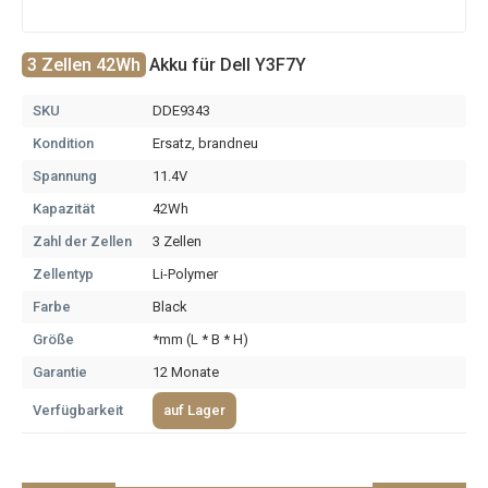
3 Zellen 42Wh
Akku für Dell Y3F7Y
SKU
DDE9343
Kondition
Ersatz, brandneu
Spannung
11.4V
Kapazität
42Wh
Zahl der Zellen
3 Zellen
Zellentyp
Li-Polymer
Farbe
Black
Größe
*mm (L * B * H)
Garantie
12 Monate
Verfügbarkeit
auf Lager