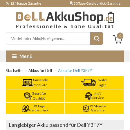
12 Monate Garantie
30 Tage Geld-zurück-Garantie
0
Menü
Startseite
Akkus für Dell
Akku für Dell Y3F7Y
Tausende
Lokales
Produkte
Lager
Geprüfte
24/7
Service
Qualität
30 Tage
12 Monate
Geld-zurück
Garantie
Langlebiger Akku passend für Dell Y3F7Y