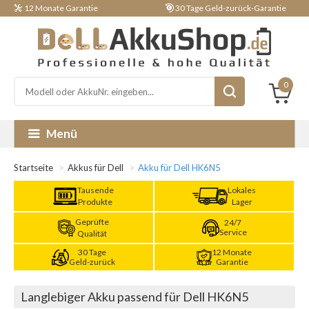
12 Monate Garantie
30 Tage Geld-zurück-Garantie
0
Menü
Startseite
Akkus für Dell
Akku für Dell HK6N5
Tausende
Lokales
Produkte
Lager
Geprüfte
24/7
Service
Qualität
30 Tage
12 Monate
Geld-zurück
Garantie
Langlebiger Akku passend für Dell HK6N5