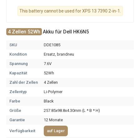
This battery cannot be used for XPS 13 7390 2-in-1.
4 Zellen 52Wh
Akku für Dell HK6N5
SKU
DDE1085
Kondition
Ersatz, brandneu
Spannung
7.6V
Kapazität
52Wh
Zahl der Zellen
4 Zellen
Zellentyp
Li-Polymer
Farbe
Black
Größe
257.85x98.8x4.30mm (L * B * H)
Garantie
12 Monate
Verfügbarkeit
auf Lager