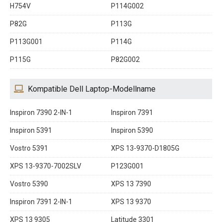
H754V
P114G002
P82G
P113G
P113G001
P114G
P115G
P82G002
Kompatible Dell Laptop-Modellname
Inspiron 7390 2-IN-1
Inspiron 7391
Inspiron 5391
Inspiron 5390
Vostro 5391
XPS 13-9370-D1805G
XPS 13-9370-7002SLV
P123G001
Vostro 5390
XPS 13 7390
Inspiron 7391 2-IN-1
XPS 13 9370
XPS 13 9305
Latitude 3301