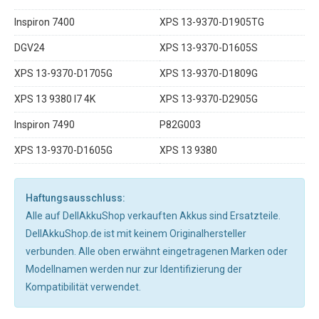
Inspiron 7400
XPS 13-9370-D1905TG
DGV24
XPS 13-9370-D1605S
XPS 13-9370-D1705G
XPS 13-9370-D1809G
XPS 13 9380 I7 4K
XPS 13-9370-D2905G
Inspiron 7490
P82G003
XPS 13-9370-D1605G
XPS 13 9380
Haftungsausschluss:
Alle auf DellAkkuShop verkauften Akkus sind Ersatzteile.
DellAkkuShop.de ist mit keinem Originalhersteller
verbunden. Alle oben erwähnt eingetragenen Marken oder
Modellnamen werden nur zur Identifizierung der
Kompatibilität verwendet.