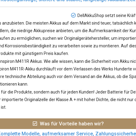
DellAkkuShop setzt seine Kräf
s
anzubieten. Die meisten Akkus auf dem Markt sind teuer, tatsächlich
ndlern, die niedrige Akkupreise anbieten, um die Aufmerksamkeit der Kun
ufen zu ermöglichen, suchen wir Originalgerätehersteller, um importier
 Korrosionsbeständigkeit zu verarbeiten sowie zu montieren. Auf diese
odukte mit günstigem Preis kaufen.
 Inspiron M411R Akkus
. Wie alle wissen, kann die Sicherheit von Akku nic
iron M411R-Akku durchläuft vor dem Verlassen des Werks Hunderte von
sere technische Abteilung auch vor dem Versand an die Akkus, ob die S
tionieren kann.
ür die Produkte, sondern auch für jeden Kunden! Jeder
Batterie für De
importierte Originalzelle der Klasse A + mit hoher Dichte, die nicht nu
ist.
Was für Vorteile haben wir?
omplette Modelle, aufmerksamer Service, Zahlungssicherhe