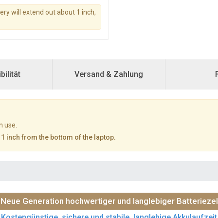
tery will extend out about 1 inch,
ilität
Versand & Zahlung
n use.
 1 inch from the bottom of the laptop.
Neue Generation hochwertiger und langlebiger Batteriezel
Kostengünstige, sichere und stabile, langlebige Akkulaufzeit