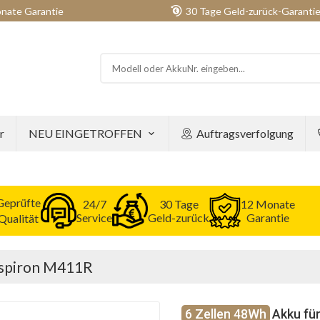
nate Garantie
30 Tage Geld-zurück-Garanti
r
NEU EINGETROFFEN
Auftragsverfolgung
Geprüfte
24/7
30 Tage
12 Monate
Service
Geld-zurück
Garantie
Qualität
Inspiron M411R
6 Zellen 48Wh
Akku für