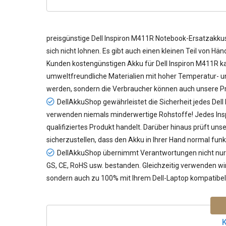
preisgünstige
Dell Inspiron M411R Notebook-Ersatzakku
sich nicht lohnen. Es gibt auch einen kleinen Teil von Hä
Kunden kostengünstigen
Akku für Dell Inspiron M411R
ka
umweltfreundliche Materialien mit hoher Temperatur- und
werden, sondern die Verbraucher können auch unsere Pr
DellAkkuShop gewährleistet die Sicherheit jedes
Dell
verwenden niemals minderwertige Rohstoffe! Jedes Insp
qualifiziertes Produkt handelt. Darüber hinaus prüft un
sicherzustellen, dass den Akku in Ihrer Hand normal funk
DellAkkuShop übernimmt Verantwortungen nicht nur f
GS, CE, RoHS usw. bestanden. Gleichzeitig verwenden wir 
sondern auch zu 100% mit Ihrem Dell-Laptop kompatibel 
K