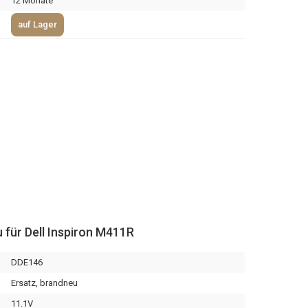
12 Monate
auf Lager
 für Dell Inspiron M411R
DDE146
Ersatz, brandneu
11.1V