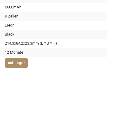
6600mAh
9 Zellen
Li-ion
Black
214.3x84.2x23.3mm (L * B * H)
12 Monate
auf Lager