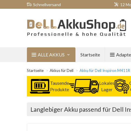
Schnellversand
12 Mo
ALLE AKKUS
Startseite
Adapte
Startseite
Akkus für Dell
Akku für Dell Inspiron M411R
Tausende
Lokales
Produkte
Lager
Langlebiger Akku passend für Dell 