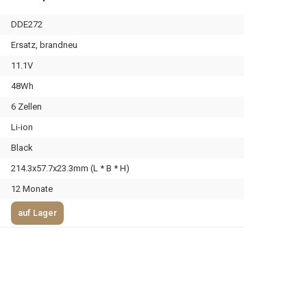
DDE272
Ersatz, brandneu
11.1V
48Wh
6 Zellen
Li-ion
Black
214.3x57.7x23.3mm (L * B * H)
12 Monate
auf Lager