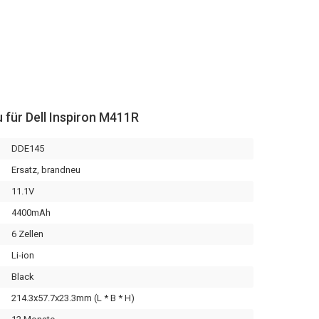
 für Dell Inspiron M411R
DDE145
Ersatz, brandneu
11.1V
4400mAh
6 Zellen
Li-ion
Black
214.3x57.7x23.3mm (L * B * H)