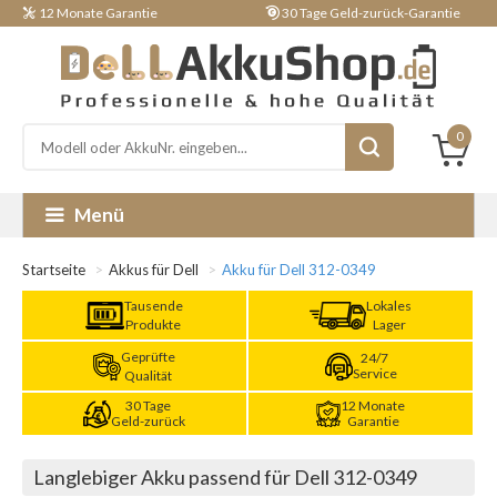
12 Monate Garantie
30 Tage Geld-zurück-Garantie
0
Menü
Startseite
Akkus für Dell
Akku für Dell 312-0349
Tausende
Lokales
Produkte
Lager
Geprüfte
24/7
Service
Qualität
30 Tage
12 Monate
Geld-zurück
Garantie
Langlebiger Akku passend für Dell 312-0349