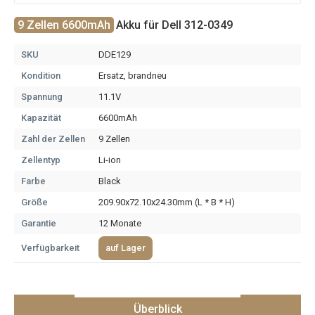
9 Zellen 6600mAh
Akku für Dell 312-0349
SKU
DDE129
Kondition
Ersatz, brandneu
Spannung
11.1V
Kapazität
6600mAh
Zahl der Zellen
9 Zellen
Zellentyp
Li-ion
Farbe
Black
Größe
209.90x72.10x24.30mm (L * B * H)
Garantie
12 Monate
Verfügbarkeit
auf Lager
Überblick