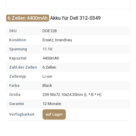
6 Zellen 4400mAh
Akku für Dell 312-0349
SKU
DDE128
Kondition
Ersatz, brandneu
Spannung
11.1V
Kapazität
4400mAh
Zahl der Zellen
6 Zellen
Zellentyp
Li-ion
Farbe
Black
Größe
209.90x72.10x24.30mm (L * B * H)
Garantie
12 Monate
Verfügbarkeit
auf Lager