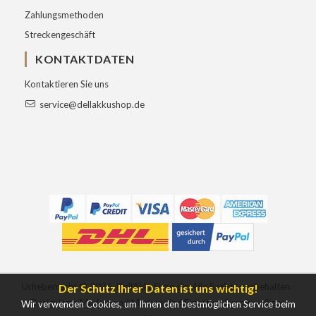
Zahlungsmethoden
Streckengeschäft
KONTAKTDATEN
Kontaktieren Sie uns
service@dellakkushop.de
Urheberrecht ©
2026
DellAkkuShop.de
Alle Rechte vorbehalten.
Der Schutz Ihrer Daten ist uns wichtig!
Designierte Marken und Marken sind Eigentum ihrer jeweiligen
Wir verwenden Cookies, um Ihnen den bestmöglichen Service beim